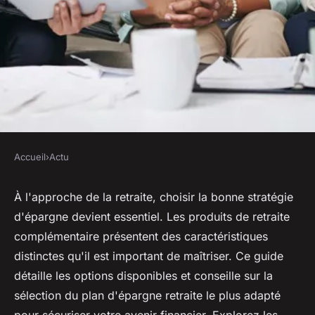
Accueil
›
Actu
ACTU
Retraite complémentaire : les
À l'approche de la retraite, choisir la bonne stratégie
d'épargne devient essentiel. Les produits de retraite
principaux produits possibles
complémentaire présentent des caractéristiques
distinctes qu'il est important de maîtriser. Ce guide
Sarah
•
14 juin 2024
•
3 min de lecture
détaille les options disponibles et conseille sur la
sélection du plan d'épargne retraite le plus adapté