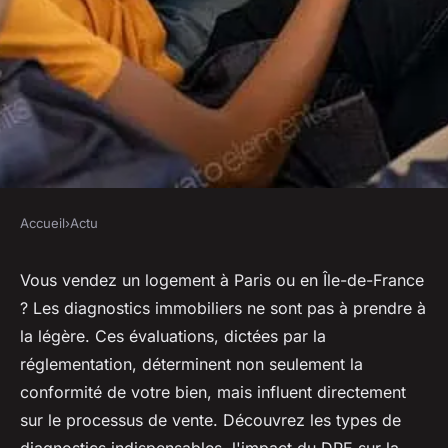
Accueil
›
Actu
ACTU
Diagnostic immobilier paris et
Vous vendez un logement à Paris ou en Île-de-France
? Les diagnostics immobiliers ne sont pas à prendre à
Île-de-france : son
la légère. Ces évaluations, dictées par la
importance pendant la vente
réglementation, déterminent non seulement la
d'un logement
conformité de votre bien, mais influent directement
sur le processus de vente. Découvrez les types de
Sarah
•
8 avril 2024
•
3 min de lecture