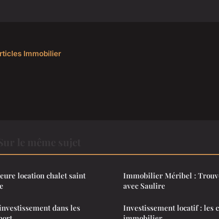
rticles Immobilier
Sur le même sujet
eure location chalet saint
Immobilier Méribel : Trouve
le
avec Saulire
'investissement dans les
Investissement locatif : les 
port
immobilier