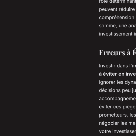
rôle déterminant.
peuvent réduire 
compréhension d
somme, une analy
investissement i
Erreurs à É
Investir dans l'
à éviter en inv
Ignorer les dyn
décisions peu ju
accompagnement
éviter ces piège
prometteurs, les
négocier les mei
votre investisse