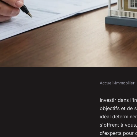
Accueil
›
Immobilier
IMMOBILIER
Immobilier : consei
Investir dans l
objectifs et de 
rentabiliser vos inv
idéal déterminen
s'offrent à vous
d'experts pour 