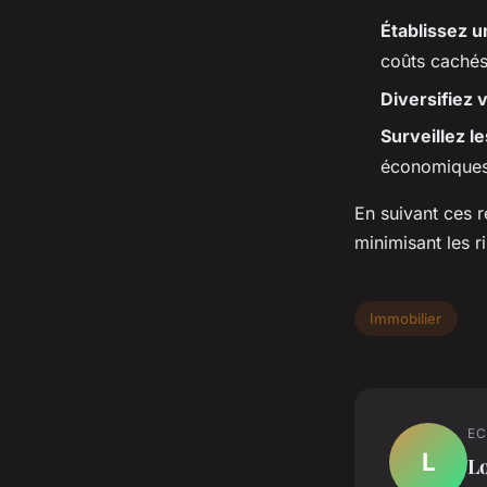
Établissez un
coûts cachés
Diversifiez 
Surveillez l
économiques 
En suivant ces 
minimisant les r
Immobilier
EC
L
L