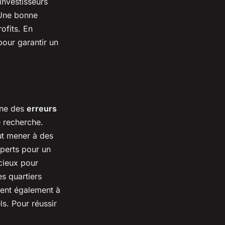
 investisseurs
. Une bonne
ofits. En
pour garantir un
Une des
erreurs
e recherche.
ut mener à des
xperts pour un
cieux pour
es quartiers
dent également à
ls. Pour réussir