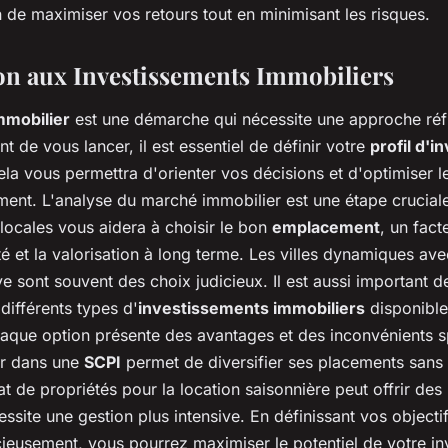
n de maximiser vos retours tout en minimisant les risques.
on aux Investissements Immobiliers
mmobilier
est une démarche qui nécessite une approche réfl
nt de vous lancer, il est essentiel de définir votre
profil d'i
ela vous permettra d'orienter vos décisions et d'optimiser 
ement. L'analyse du marché immobilier est une étape crucia
locales vous aidera à choisir le bon
emplacement
, un fact
ité et la valorisation à long terme. Les villes dynamiques ave
 sont souvent des choix judicieux. Il est aussi important d
différents types d'
investissements immobiliers
disponibl
haque option présente des avantages et des inconvénients s
ir dans une
SCPI
permet de diversifier ses placements sans 
at de propriétés pour la location saisonnière peut offrir de
ssite une gestion plus intensive. En définissant vos objectif
cieusement, vous pourrez maximiser le potentiel de votre i