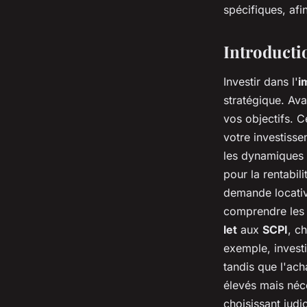
Louise
•
3 octobre 2024
•
4 min de lecture
spécifiques, afi
Introducti
Investir dans l'
i
stratégique. Ava
vos objectifs. C
votre investiss
les dynamiques 
pour la rentabil
demande locative
comprendre les 
let
aux
SCPI
, c
exemple, invest
tandis que l'ach
élevés mais néce
choisissant judi