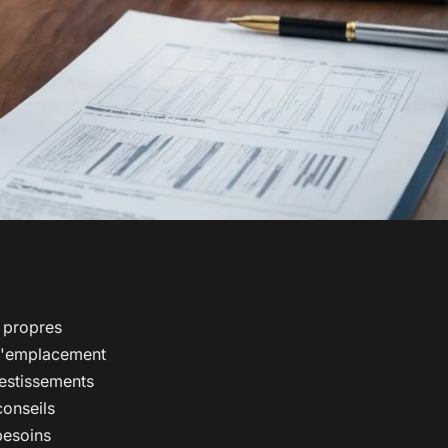
 propres
r l'emplacement
vestissements
conseils
besoins