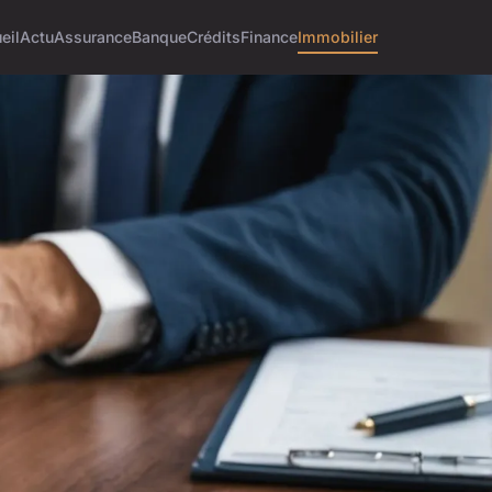
eil
Actu
Assurance
Banque
Crédits
Finance
Immobilier