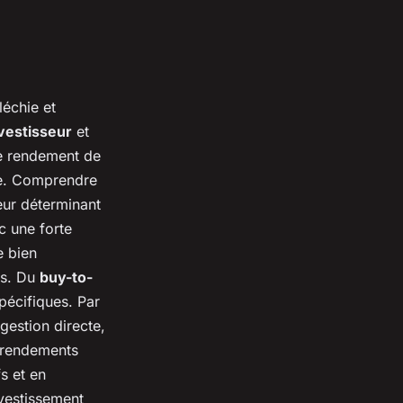
échie et
nvestisseur
et
le rendement de
le. Comprendre
eur déterminant
c une forte
e bien
es. Du
buy-to-
pécifiques. Par
gestion directe,
s rendements
s et en
nvestissement