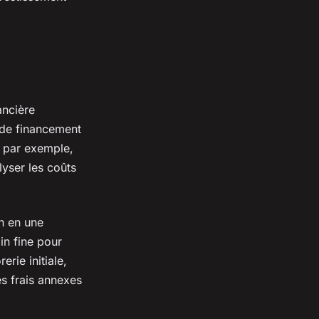
ancière
 de financement
, par exemple,
alyser les coûts
n en une
in fine pour
rie initiale,
es frais annexes