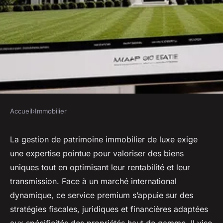
Accueil
›
Immobilier
IMMOBILIER
Gestion de patrimoine
La gestion de patrimoine immobilier de luxe exige
une expertise pointue pour valoriser des biens
immobilier de luxe : un service
uniques tout en optimisant leur rentabilité et leur
premium
transmission. Face à un marché international
dynamique, ce service premium s’appuie sur des
Louise
•
29 juin 2025
•
5 min de lecture
stratégies fiscales, juridiques et financières adaptées