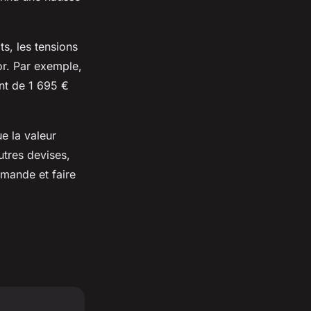
ts, les tensions
or. Par exemple,
nt de 1 695 €
e la valeur
utres devises,
emande et faire