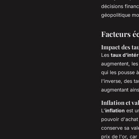
Charlotte
•
26 septembre 2024
•
3 min de lecture
décisions finan
géopolitique mo
Facteurs é
Impact des tau
Les
taux d'intér
augmentent, les 
qui les pousse à 
l'inverse, des t
augmentant ainsi
Inflation et va
L'
inflation
est un
pouvoir d'achat 
conserve sa vale
prix de l'or, car