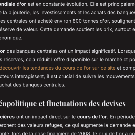
diale d'or
est en constante évolution. Elle est principale
de la bijouterie, les investissements et les achats des banque
es centrales ont acheté environ 800 tonnes d'or, soulignant
éserve de valeur. Cette demande soutient les prix, surtout 
conomique.
'or
des banques centrales ont un impact significatif. Lorsque
 réserves, cela réduit l'offre disponible sur le marché et po
découvrir les tendances du cours de l’or sur ce site
et comp
eurs interagissent, il est crucial de suivre les mouvements
'achat des banques centrales.
opolitique et fluctuations des devises
ncières
ont un impact direct sur le
cours de l'or
. En période
herchent des valeurs refuges, ce qui augmente la demande et
mple, lors de la crise financière de 2008, le prix de l'or a 