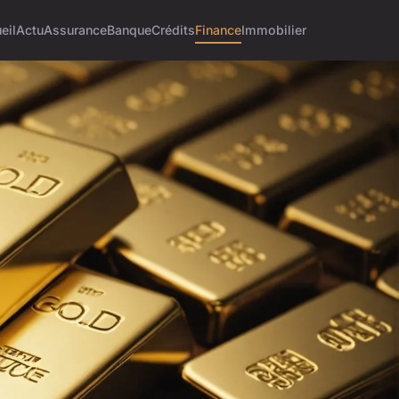
eil
Actu
Assurance
Banque
Crédits
Finance
Immobilier