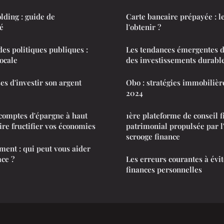
ding : guide de
Carte bancaire prépayée : l
é
l'obtenir ?
s politiques publiques :
Les tendances émergentes 
locale
des investissements durabl
es d'investir son argent
Obo : stratégies immobilièr
2024
comptes d'épargne à haut
1ère plateforme de conseil 
re fructifier vos économies
patrimonial propulsée par l'
scrooge finance
ment : qui peut vous aider
ace ?
Les erreurs courantes à évi
finances personnelles