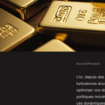
Accueil
›
Finance
FINANCE
Comprendre les fact
L’or, depuis des
turbulences éco
le cours de l'or
optimiser vos st
politiques moné
ces dynamiques p