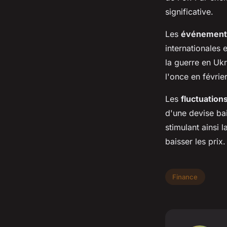
significative.
Les
événements
internationales 
la guerre en Uk
l'once en févrie
Les
fluctuation
d'une devise bai
stimulant ainsi 
baisser les prix.
Finance