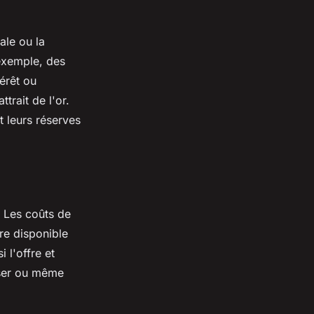
le ou la
 exemple, des
térêt ou
ttrait de l'or.
 leurs réserves
. Les coûts de
fre disponible
 l'offre et
iser ou même