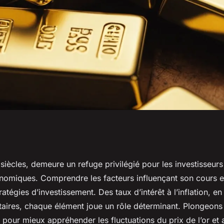
eurs influençant
 siècles, demeure un refuge privilégié pour les investisseur
nomiques. Comprendre les facteurs influençant son cours es
ratégies d’investissement. Des taux d’intérêt à l’inflation, en
taires, chaque élément joue un rôle déterminant. Plongeon
our mieux appréhender les fluctuations du prix de l’or et a