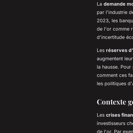
La
demande mon
par l'industrie 
2023, les banqu
de l'or comme r
d'incertitude é
Les
réserves d
augmentent leurs
la hausse. Pour
comment ces fact
les politiques d
Contexte gé
Les
crises fina
investisseurs c
de l'or. Par exe