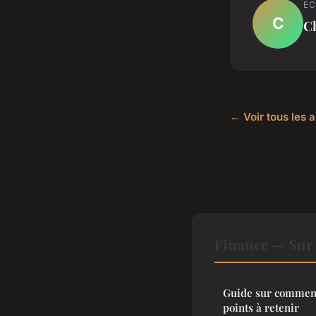
EC
C
Ch
← Voir tous les a
Finance — Sur 
Guide sur comment 
points à retenir