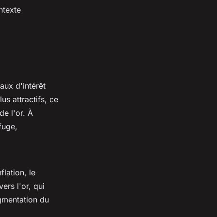
ntexte
taux d'intérêt
us attractifs, ce
de l'or. À
fuge,
flation, le
ers l'or, qui
ugmentation du