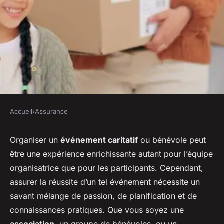
Accueil
›
Assurance
ASSURANCE
Comment assurer un
Organiser un
événement caritatif
ou bénévole peut
être une expérience enrichissante autant pour l’équipe
événement caritatif ou
organisatrice que pour les participants. Cependant,
bénévole ?
assurer la réussite d’un tel événement nécessite un
savant mélange de passion, de planification et de
Théo
•
22 décembre 2023
•
5 min de lecture
connaissances pratiques. Que vous soyez une